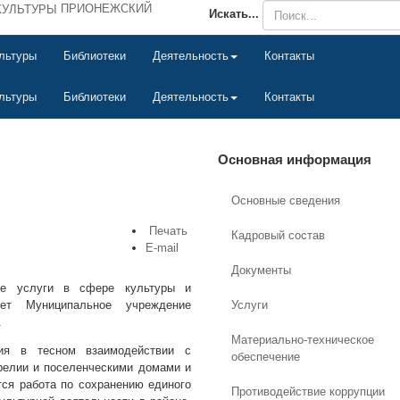
ПРИОНЕЖСКИЙ
Искать...
льтуры
Библиотеки
Деятельность
Контакты
льтуры
Библиотеки
Деятельность
Контакты
Основная информация
Основные сведения
Печать
Кадровый состав
E-mail
Документы
не услуги в сфере культуры и
ает Муниципальное учреждение
Услуги
.
Материально-техническое
ия в тесном взаимодействии с
обеспечение
релии и поселенческими домами и
тся работа по сохранению единого
Противодействие коррупции