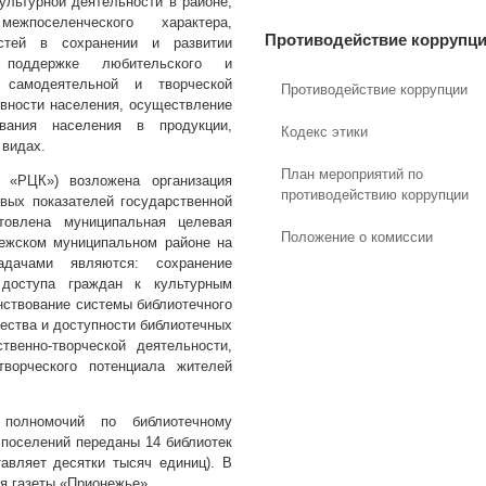
ультурной деятельности в районе,
жпоселенческого характера,
Противодействие коррупц
остей в сохранении и развитии
 поддержке любительского и
й самодеятельной и творческой
Противодействие коррупции
ивности населения, осуществление
ивания населения в продукции,
Кодекс этики
 видах.
План мероприятий по
«РЦК») возложена организация
противодействию коррупции
вых показателей государственной
товлена муниципальная целевая
Положение о комиссии
нежском муниципальном районе на
дачами являются: сохранение
 доступа граждан к культурным
нствование системы библиотечного
ества и доступности библиотечных
твенно-творческой деятельности,
творческого потенциала жителей
олномочий по библиотечному
поселений переданы 14 библиотек
авляет десятки тысяч единиц). В
я газеты «Прионежье».