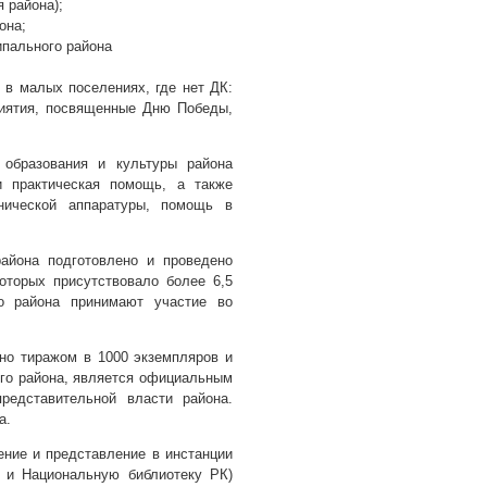
 района);
она;
ипального района
 в малых поселениях, где нет ДК:
риятия, посвященные Дню Победы,
 образования и культуры района
и практическая помощь, а также
хнической аппаратуры, помощь в
айона подготовлено и проведено
оторых присутствовало более 6,5
го района принимают участие во
но тиражом в 1000 экземпляров и
го района, является официальным
редставительной власти района.
а.
ние и представление в инстанции
ы и Национальную библиотеку РК)