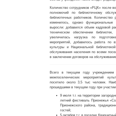
Количество сотрудников «РЦК» после во
полномочий по библиотечному обслу
библиотечных работников. Количество 
изменилось, однако функциональные 
выросли: добавился объем кадровой ра
техническом обеспечении библиотек, 
увеличилась нагрузка по подготовк
мероприятий, добавилось работа по 
культуры и Национальной библиотеко
обслуживания населения по всеми посе
в заключении договоров на обслуживани
Всего в текущем году учреждением 
межпоселенческих мероприятий культ
посетило около 3,5 тыс человек. Наи
прошедшими в текущем году при участии
9 июля т.г. на территории загород
летний фестиваль Прионежья «Со
Прионежского района, традицио
гостей;
5 октября т.г. в поселке Кварцитн